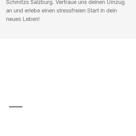
Schmitzs Salzburg. Vertraue uns deinen Umzug
an und erlebe einen stressfreien Start in dein
neues Leben!
UMZUGSKÖNIG SCHMITZ SALZBURG
Ihr Umzug oder
Transport
Sparen Sie bis zu 100€ bei Anfrage
Abwicklung innerhalb von 24 Stunden