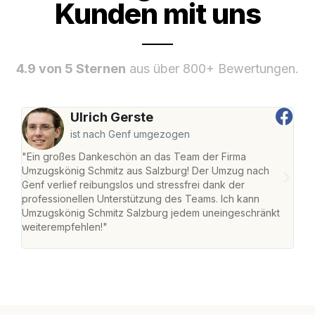
Kunden mit uns
4.9 von 5 Sternen
aus über 800+ Bewertungen.
Ulrich Gerste
ist nach Genf umgezogen
"Ein großes Dankeschön an das Team der Firma
"Die
Umzugskönig Schmitz aus Salzburg! Der Umzug nach
mei
Genf verlief reibungslos und stressfrei dank der
Team
professionellen Unterstützung des Teams. Ich kann
habe
Umzugskönig Schmitz Salzburg jedem uneingeschränkt
an m
weiterempfehlen!"
groß