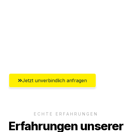
Sparen Sie bis zu 100€ bei Anfrage
Abwicklung innerhalb von 24 Stunden
Versichert bis zu 7.500€
Ggf. komplette Zollabwicklung inklusive
Umfassender Kundensupport aus
Salzburg
Jetzt unverbindlich anfragen
ECHTE ERFAHRUNGEN
Erfahrungen unserer