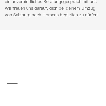
ein unverbindliches Beratungsgespräch mit uns.
Wir freuen uns darauf, dich bei deinem Umzug
von Salzburg nach Horsens begleiten zu dürfen!
UMZUGSKÖNIG SCHMITZ SALZBURG
Ihr Umzug oder
Transport
Sparen Sie bis zu 100€ bei Anfrage
Abwicklung innerhalb von 24 Stunden