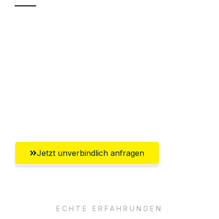
Sparen Sie bis zu 100€ bei Anfrage
Abwicklung innerhalb von 24 Stunden
Versichert bis zu 7.500€
Ggf. komplette Zollabwicklung inklusive
Umfassender Kundensupport aus
Salzburg
Jetzt unverbindlich anfragen
ECHTE ERFAHRUNGEN