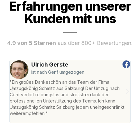
Erfahrungen unserer
Kunden mit uns
4.9 von 5 Sternen
aus über 800+ Bewertungen.
Ulrich Gerste
ist nach Genf umgezogen
"Ein großes Dankeschön an das Team der Firma
"Die
Umzugskönig Schmitz aus Salzburg! Der Umzug nach
mei
Genf verlief reibungslos und stressfrei dank der
Team
professionellen Unterstützung des Teams. Ich kann
habe
Umzugskönig Schmitz Salzburg jedem uneingeschränkt
an m
weiterempfehlen!"
groß