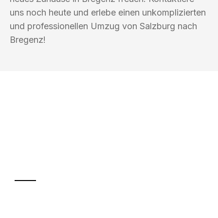
uns noch heute und erlebe einen unkomplizierten
und professionellen Umzug von Salzburg nach
Bregenz!
UMZUGSKÖNIG SCHMITZ SALZBURG
Ihr Umzug oder
Transport
Sparen Sie bis zu 100€ bei Anfrage
Abwicklung innerhalb von 24 Stunden