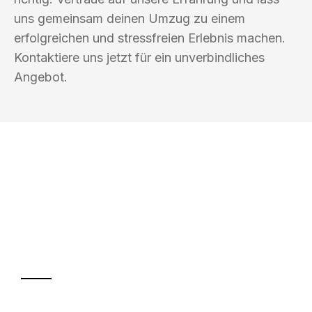
uns gemeinsam deinen Umzug zu einem
erfolgreichen und stressfreien Erlebnis machen.
Kontaktiere uns jetzt für ein unverbindliches
Angebot.
UMZUGSKÖNIG SCHMITZ SALZBURG
Ihr Umzug oder
Transport
Sparen Sie bis zu 100€ bei Anfrage