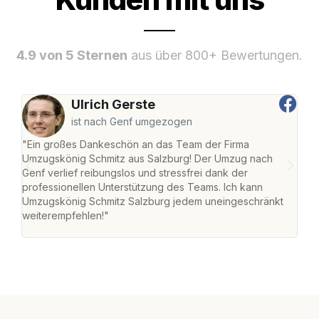
4.9 von 5 Sternen
aus über 800+ Bewertungen.
Ulrich Gerste
ist nach Genf umgezogen
"Ein großes Dankeschön an das Team der Firma
"Die
Umzugskönig Schmitz aus Salzburg! Der Umzug nach
mei
Genf verlief reibungslos und stressfrei dank der
Team
professionellen Unterstützung des Teams. Ich kann
habe
Umzugskönig Schmitz Salzburg jedem uneingeschränkt
an m
weiterempfehlen!"
groß