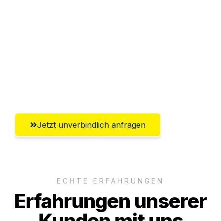
Abwicklung innerhalb von 24 Stunden
Versichert bis zu 7.500€
Ggf. komplette Zollabwicklung inklusive
Umfassender Kundensupport aus
Salzburg
Jetzt unverbindlich anfragen
ECHTE ERFAHRUNGEN
Erfahrungen unserer
Kunden mit uns