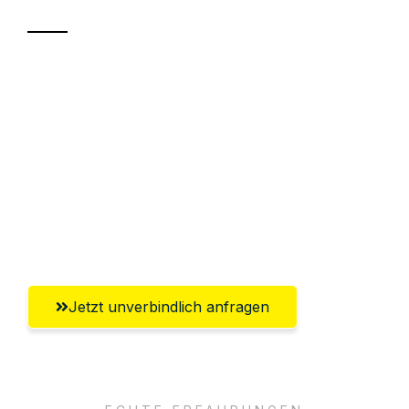
Sparen Sie bis zu 100€ bei Anfrage
Abwicklung innerhalb von 24 Stunden
Versichert bis zu 7.500€
Ggf. komplette Zollabwicklung inklusive
Umfassender Kundensupport aus
Salzburg
Jetzt unverbindlich anfragen