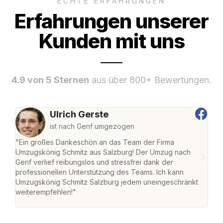
ECHTE ERFAHRUNGEN
Erfahrungen unserer
Kunden mit uns
4.9 von 5 Sternen
aus über 800+ Bewertungen.
Ulrich Gerste
ist nach Genf umgezogen
"Ein großes Dankeschön an das Team der Firma
"Die
Umzugskönig Schmitz aus Salzburg! Der Umzug nach
mei
Genf verlief reibungslos und stressfrei dank der
Team
professionellen Unterstützung des Teams. Ich kann
habe
Umzugskönig Schmitz Salzburg jedem uneingeschränkt
an m
weiterempfehlen!"
groß