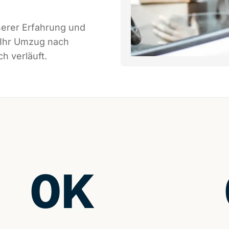
serer Erfahrung und
 Ihr Umzug nach
h verläuft.
0
K