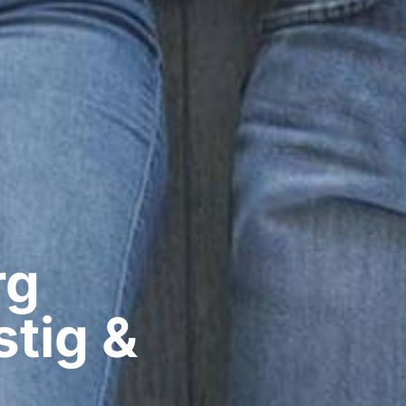
g​
tig &