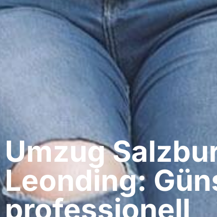
Umzug Salzbur
Leonding: Güns
professionell​