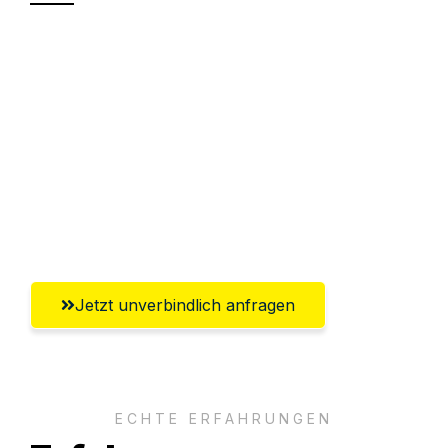
Sparen Sie bis zu 100€ bei Anfrage
Abwicklung innerhalb von 24 Stunden
Versichert bis zu 7.500€
Ggf. komplette Zollabwicklung inklusive
Umfassender Kundensupport aus
Salzburg
Jetzt unverbindlich anfragen
ECHTE ERFAHRUNGEN