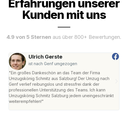
Erfahrungen unserer
Kunden mit uns
4.9 von 5 Sternen
aus über 800+ Bewertungen.
Ulrich Gerste
ist nach Genf umgezogen
"Ein großes Dankeschön an das Team der Firma
"Die
Umzugskönig Schmitz aus Salzburg! Der Umzug nach
mei
Genf verlief reibungslos und stressfrei dank der
Team
professionellen Unterstützung des Teams. Ich kann
habe
Umzugskönig Schmitz Salzburg jedem uneingeschränkt
an m
weiterempfehlen!"
groß