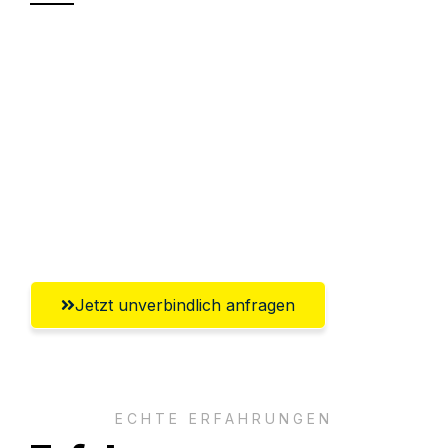
Sparen Sie bis zu 100€ bei Anfrage
Abwicklung innerhalb von 24 Stunden
Versichert bis zu 7.500€
Ggf. komplette Zollabwicklung inklusive
Umfassender Kundensupport aus
Salzburg
Jetzt unverbindlich anfragen
ECHTE ERFAHRUNGEN