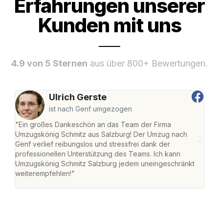
Erfahrungen unserer
Kunden mit uns
4.9 von 5 Sternen
aus über 800+ Bewertungen.
Ulrich Gerste
ist nach Genf umgezogen
"Ein großes Dankeschön an das Team der Firma
"Die
Umzugskönig Schmitz aus Salzburg! Der Umzug nach
mei
Genf verlief reibungslos und stressfrei dank der
Team
professionellen Unterstützung des Teams. Ich kann
habe
Umzugskönig Schmitz Salzburg jedem uneingeschränkt
an m
weiterempfehlen!"
groß