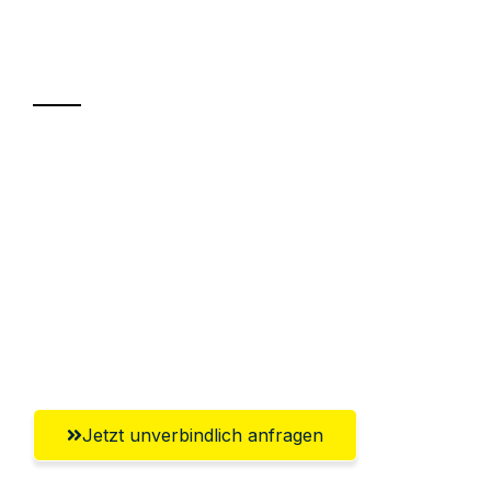
Ihr Umzug oder
Transport
Sparen Sie bis zu 100€ bei Anfrage
Abwicklung innerhalb von 24 Stunden
Versichert bis zu 7.500€
Ggf. komplette Zollabwicklung inklusive
Umfassender Kundensupport aus
Salzburg
Jetzt unverbindlich anfragen