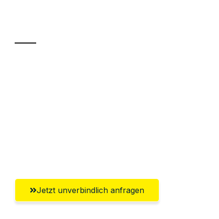
Ihr Umzug oder
Transport
Sparen Sie bis zu 100€ bei Anfrage
Abwicklung innerhalb von 24 Stunden
Versichert bis zu 7.500€
Ggf. komplette Zollabwicklung inklusive
Umfassender Kundensupport aus
Salzburg
Jetzt unverbindlich anfragen