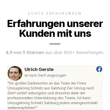
ECHTE ERFAHRUNGEN
Erfahrungen unserer
Kunden mit uns
4.9 von 5 Sternen
aus über 800+ Bewertungen.
Ulrich Gerste
ist nach Genf umgezogen
"Ein großes Dankeschön an das Team der Firma
"Die
Umzugskönig Schmitz aus Salzburg! Der Umzug nach
mei
Genf verlief reibungslos und stressfrei dank der
Team
professionellen Unterstützung des Teams. Ich kann
habe
Umzugskönig Schmitz Salzburg jedem uneingeschränkt
an m
weiterempfehlen!"
groß