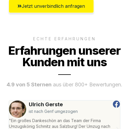
Jetzt unverbindlich anfragen
ECHTE ERFAHRUNGEN
Erfahrungen unserer
Kunden mit uns
4.9 von 5 Sternen
aus über 800+ Bewertungen.
Ulrich Gerste
ist nach Genf umgezogen
"Ein großes Dankeschön an das Team der Firma
"Die
Umzugskönig Schmitz aus Salzburg! Der Umzug nach
mei