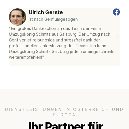
Ulrich Gerste
ist nach Genf umgezogen
"Ein großes Dankeschön an das Team der Firma
"Die
Umzugskönig Schmitz aus Salzburg! Der Umzug nach
mei
Genf verlief reibungslos und stressfrei dank der
Team
professionellen Unterstützung des Teams. Ich kann
habe
Umzugskönig Schmitz Salzburg jedem uneingeschränkt
an m
weiterempfehlen!"
groß
DIENSTLEISTUNGEN IN ÖSTERREICH UND
EUROPA
Ihr Partner für