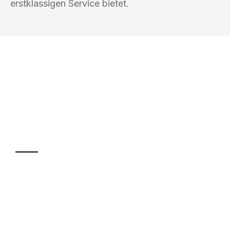
erstklassigen Service bietet.
UMZUGSKÖNIG SCHMITZ SALZBURG
Ihr Umzug oder
Transport
Sparen Sie bis zu 100€ bei Anfrage
Abwicklung innerhalb von 24 Stunden
Versichert bis zu 7.500€