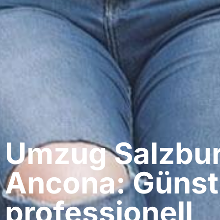
Umzug Salzbur
Ancona: Günst
professionell​