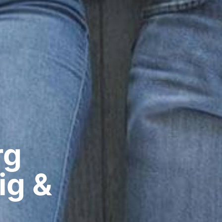
g​
ig &