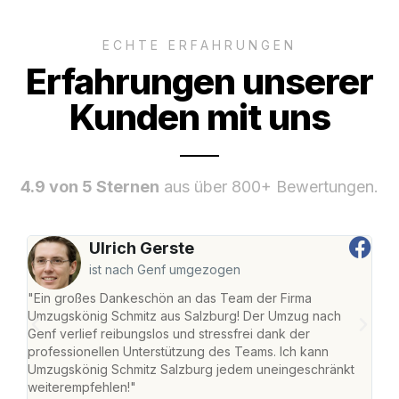
ECHTE ERFAHRUNGEN
Erfahrungen unserer
Kunden mit uns
4.9 von 5 Sternen
aus über 800+ Bewertungen.
Ulrich Gerste
ist nach Genf umgezogen
"Ein großes Dankeschön an das Team der Firma
"Die
Umzugskönig Schmitz aus Salzburg! Der Umzug nach
mei
Genf verlief reibungslos und stressfrei dank der
Team
professionellen Unterstützung des Teams. Ich kann
habe
Umzugskönig Schmitz Salzburg jedem uneingeschränkt
an m
weiterempfehlen!"
groß