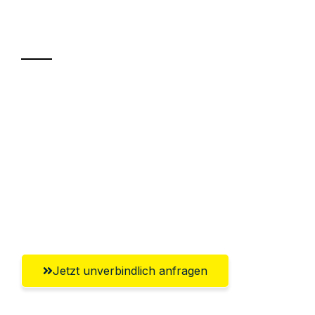
Ihr Umzug oder
Transport
Sparen Sie bis zu 100€ bei Anfrage
Abwicklung innerhalb von 24 Stunden
Versichert bis zu 7.500€
Ggf. komplette Zollabwicklung inklusive
Umfassender Kundensupport aus
Salzburg
Jetzt unverbindlich anfragen