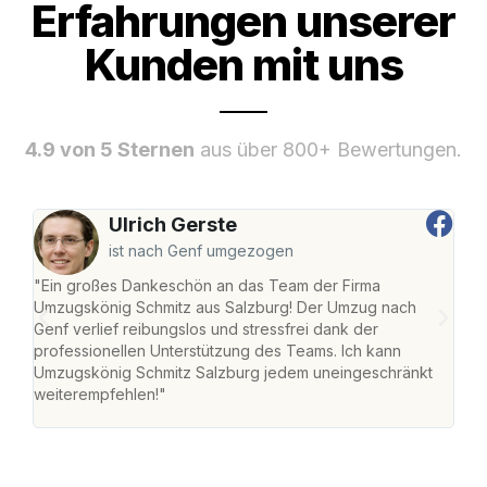
Erfahrungen unserer
Kunden mit uns
4.9 von 5 Sternen
aus über 800+ Bewertungen.
Ulrich Gerste
ist nach Genf umgezogen
"Ein großes Dankeschön an das Team der Firma
"Die
Umzugskönig Schmitz aus Salzburg! Der Umzug nach
mei
Genf verlief reibungslos und stressfrei dank der
Team
professionellen Unterstützung des Teams. Ich kann
habe
Umzugskönig Schmitz Salzburg jedem uneingeschränkt
an m
weiterempfehlen!"
groß