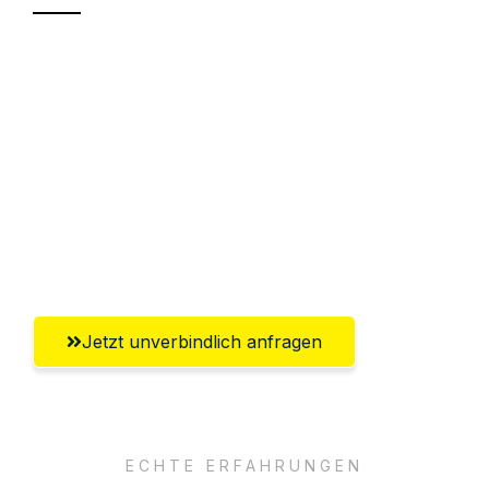
Sparen Sie bis zu 100€ bei Anfrage
Abwicklung innerhalb von 24 Stunden
Versichert bis zu 7.500€
Ggf. komplette Zollabwicklung inklusive
Umfassender Kundensupport aus
Salzburg
Jetzt unverbindlich anfragen
ECHTE ERFAHRUNGEN