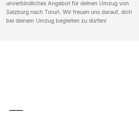
unverbindliches Angebot für deinen Umzug von
Salzburg nach Toruń. Wir freuen uns darauf, dich
bei deinem Umzug begleiten zu dürfen!
UMZUGSKÖNIG SCHMITZ SALZBURG
Ihr Umzug oder
Transport
Sparen Sie bis zu 100€ bei Anfrage
Abwicklung innerhalb von 24 Stunden