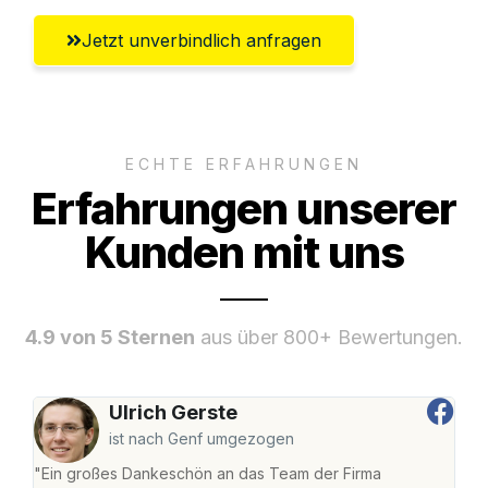
Jetzt unverbindlich anfragen
ECHTE ERFAHRUNGEN
Erfahrungen unserer
Kunden mit uns
4.9 von 5 Sternen
aus über 800+ Bewertungen.
Ulrich Gerste
ist nach Genf umgezogen
"Ein großes Dankeschön an das Team der Firma
"Die