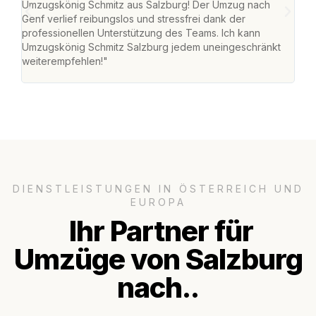
Umzugskönig Schmitz aus Salzburg! Der Umzug nach
mei
Genf verlief reibungslos und stressfrei dank der
Team
professionellen Unterstützung des Teams. Ich kann
habe
Umzugskönig Schmitz Salzburg jedem uneingeschränkt
an m
weiterempfehlen!"
groß
DIENSTLEISTUNGEN IN ÖSTERREICH UND
EUROPA
Ihr Partner für
Umzüge von Salzburg
nach..