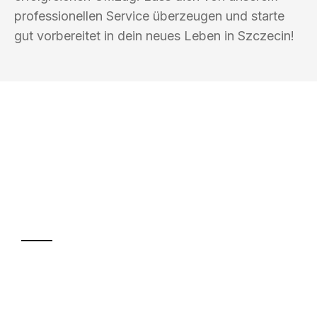
professionellen Service überzeugen und starte
gut vorbereitet in dein neues Leben in Szczecin!
UMZUGSKÖNIG SCHMITZ SALZBURG
Ihr Umzug oder
Transport
Sparen Sie bis zu 100€ bei Anfrage
Abwicklung innerhalb von 24 Stunden