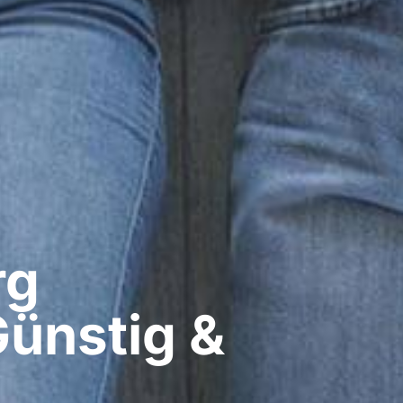
g​
Günstig &