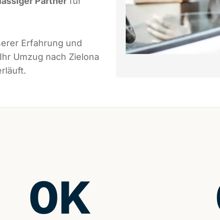
lässiger Partner
für
serer Erfahrung und
 Ihr Umzug nach Zielona
rläuft.
0
K