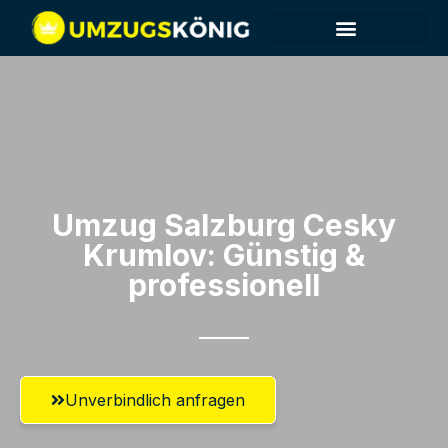
Umzugsunternehmen Salzburg
Umzugsservice Salzburg
Umzug Salzburg​ Cesky
Krumlov: Günstig &
professionell​
Unverbindlich anfragen