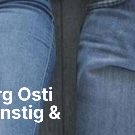
​ Osti
nstig &