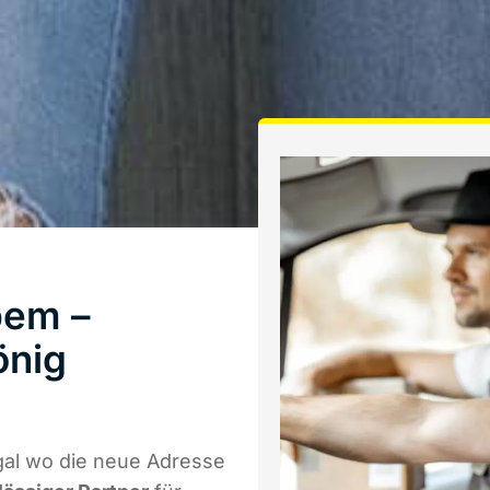
bem –
önig
gal wo die neue Adresse