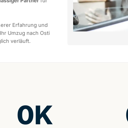
lässiger Partner
für
serer Erfahrung und
 Ihr Umzug nach Osti
ich verläuft.
0
K