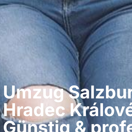
Umzug Salzbur
Hradec Králov
Günstig & profe