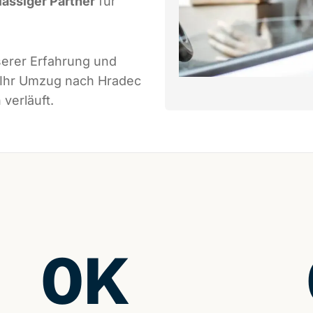
lässiger Partner
für
serer Erfahrung und
s Ihr Umzug nach Hradec
verläuft.
0
K