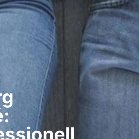
g​
é:
ssionell​