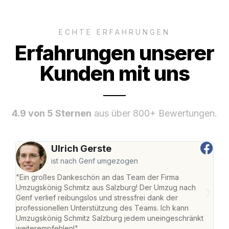
ECHTE ERFAHRUNGEN
Erfahrungen unserer
Kunden mit uns
4.9 von 5 Sternen
aus über 800+ Bewertungen.
Ulrich Gerste
ist nach Genf umgezogen
"Ein großes Dankeschön an das Team der Firma
"Die
Umzugskönig Schmitz aus Salzburg! Der Umzug nach
mei
Genf verlief reibungslos und stressfrei dank der
Team
professionellen Unterstützung des Teams. Ich kann
habe
Umzugskönig Schmitz Salzburg jedem uneingeschränkt
an m
weiterempfehlen!"
groß