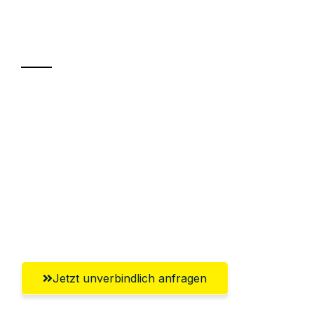
Ihr Umzug oder
Transport
Sparen Sie bis zu 100€ bei Anfrage
Abwicklung innerhalb von 24 Stunden
Versichert bis zu 7.500€
Ggf. komplette Zollabwicklung inklusive
Umfassender Kundensupport aus
Salzburg
Jetzt unverbindlich anfragen