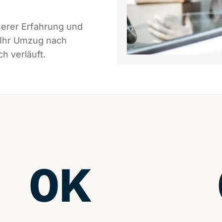
serer Erfahrung und
 Ihr Umzug nach
h verläuft.
0
K