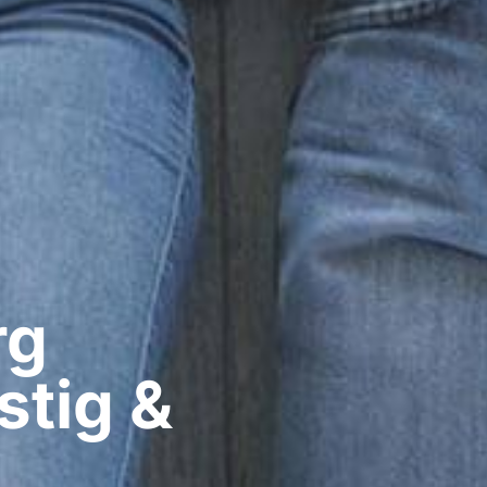
g​
stig &