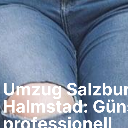
Umzug Salzbur
Halmstad: Gün
professionell​