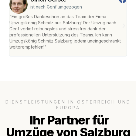
ist nach Genf umgezogen
"Ein großes Dankeschön an das Team der Firma
"Die
Umzugskönig Schmitz aus Salzburg! Der Umzug nach
mei
Genf verlief reibungslos und stressfrei dank der
Team
professionellen Unterstützung des Teams. Ich kann
habe
Umzugskönig Schmitz Salzburg jedem uneingeschränkt
an m
weiterempfehlen!"
groß
DIENSTLEISTUNGEN IN ÖSTERREICH UND
EUROPA
Ihr Partner für
Umzüge von Salzburg