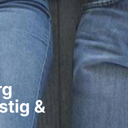
g​
stig &