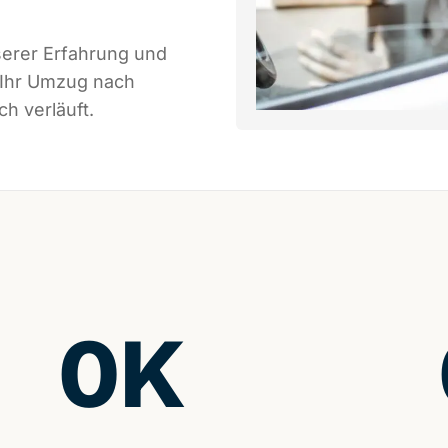
serer Erfahrung und
 Ihr Umzug nach
h verläuft.
0
K