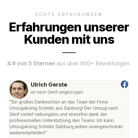
ECHTE ERFAHRUNGEN
Erfahrungen unserer
Kunden mit uns
4.9 von 5 Sternen
aus über 800+ Bewertungen.
Ulrich Gerste
ist nach Genf umgezogen
"Ein großes Dankeschön an das Team der Firma
"Die
Umzugskönig Schmitz aus Salzburg! Der Umzug nach
mei
Genf verlief reibungslos und stressfrei dank der
Team
professionellen Unterstützung des Teams. Ich kann
habe
Umzugskönig Schmitz Salzburg jedem uneingeschränkt
an m
weiterempfehlen!"
groß