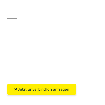
Transport
Sparen Sie bis zu 100€ bei Anfrage
Abwicklung innerhalb von 24 Stunden
Versichert bis zu 7.500€
Ggf. komplette Zollabwicklung inklusive
Umfassender Kundensupport aus
Salzburg
Jetzt unverbindlich anfragen