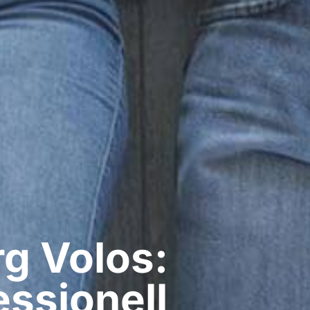
​ Volos:
ssionell​