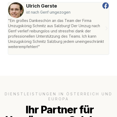
Ulrich Gerste
ist nach Genf umgezogen
"Ein großes Dankeschön an das Team der Firma
"Die
Umzugskönig Schmitz aus Salzburg! Der Umzug nach
mei
Genf verlief reibungslos und stressfrei dank der
Team
professionellen Unterstützung des Teams. Ich kann
habe
Umzugskönig Schmitz Salzburg jedem uneingeschränkt
an m
weiterempfehlen!"
groß
DIENSTLEISTUNGEN IN ÖSTERREICH UND
EUROPA
Ihr Partner für