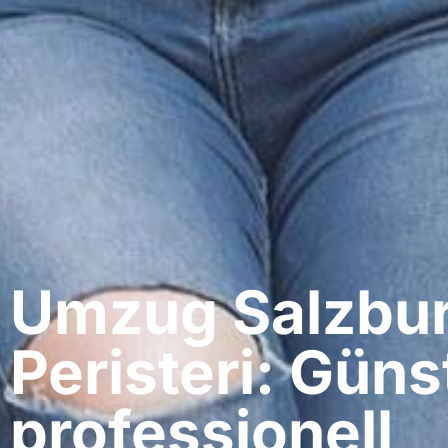
Umzug Salzbur
Peristeri: Güns
professionell​