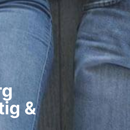
g​
tig &