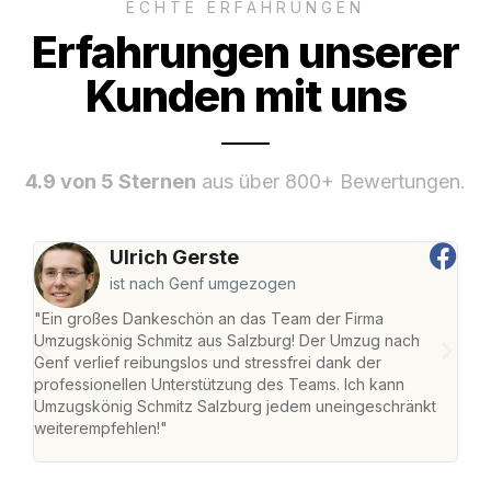
ECHTE ERFAHRUNGEN
Erfahrungen unserer
Kunden mit uns
4.9 von 5 Sternen
aus über 800+ Bewertungen.
Ulrich Gerste
ist nach Genf umgezogen
"Ein großes Dankeschön an das Team der Firma
"Die
Umzugskönig Schmitz aus Salzburg! Der Umzug nach
mei
Genf verlief reibungslos und stressfrei dank der
Team
professionellen Unterstützung des Teams. Ich kann
habe
Umzugskönig Schmitz Salzburg jedem uneingeschränkt
an m
weiterempfehlen!"
groß