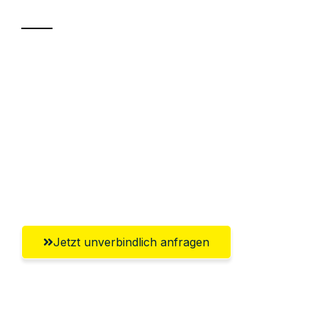
Sparen Sie bis zu 100€ bei Anfrage
Abwicklung innerhalb von 24 Stunden
Versichert bis zu 7.500€
Ggf. komplette Zollabwicklung inklusive
Umfassender Kundensupport aus
Salzburg
Jetzt unverbindlich anfragen