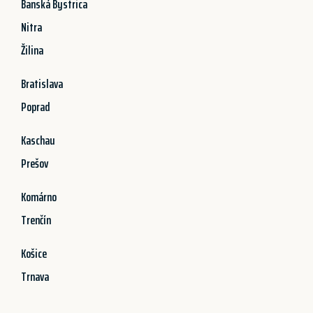
Banská Bystrica
Nitra
Žilina
Bratislava
Poprad
Kaschau
Prešov
Komárno
Trenčín
Košice
Trnava