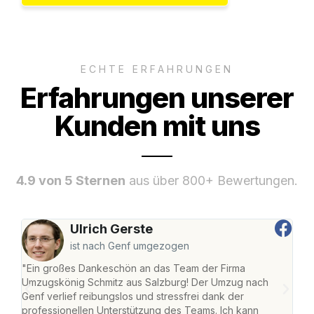
ECHTE ERFAHRUNGEN
Erfahrungen unserer
Kunden mit uns
4.9 von 5 Sternen
aus über 800+ Bewertungen.
Ulrich Gerste
ist nach Genf umgezogen
"Ein großes Dankeschön an das Team der Firma
"Die
Umzugskönig Schmitz aus Salzburg! Der Umzug nach
mei
Genf verlief reibungslos und stressfrei dank der
Team
professionellen Unterstützung des Teams. Ich kann
habe