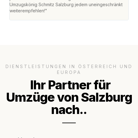
Umzugskönig Schmitz Salzburg jedem uneingeschränkt
an m
weiterempfehlen!"
groß
DIENSTLEISTUNGEN IN ÖSTERREICH UND
EUROPA
Ihr Partner für
Umzüge von Salzburg
nach..