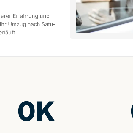
serer Erfahrung und
 Ihr Umzug nach Satu-
rläuft.
0
K