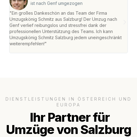
ist nach Genf umgezogen
"Ein großes Dankeschön an das Team der Firma
"Die
Umzugskönig Schmitz aus Salzburg! Der Umzug nach
mei
Genf verlief reibungslos und stressfrei dank der
Team
professionellen Unterstützung des Teams. Ich kann
habe
Umzugskönig Schmitz Salzburg jedem uneingeschränkt
an m
weiterempfehlen!"
groß
DIENSTLEISTUNGEN IN ÖSTERREICH UND
EUROPA
Ihr Partner für
Umzüge von Salzburg